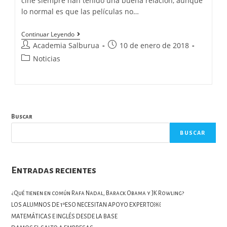
cine siempre han tenido una buena relación, aunque
lo normal es que las películas no…
Continuar Leyendo
Academia Salburua
10 de enero de 2018
Noticias
Buscar
BUSCAR
Entradas recientes
¿Qué tienen en común Rafa Nadal, Barack Obama y JK Rowling?
LOS ALUMNOS DE 1ºESO NECESITAN APOYO EXPERTO￼
MATEMÁTICAS E INGLÉS DESDE LA BASE